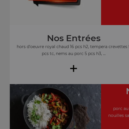
Nos Entrées
hors d'oeuvre royal chaud 16 pcs h2, tempera crevettes 
pcs tc, nems au porc 5 pcs h3, ...
+
porc au
nouilles s