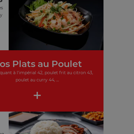
es
ry
os Plats au Poulet
quant à l'impérial 42, poulet frit au citron 43,
poulet au curry 44, ...
+
nq