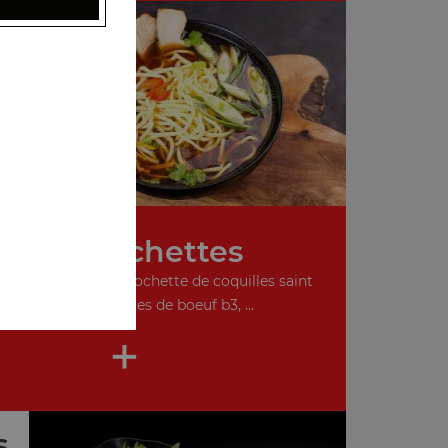
e
Nos Brochettes
 de crevettes b1, brochette de coquilles saint
jacques b2, brochettes de boeuf b3, ...
+
s