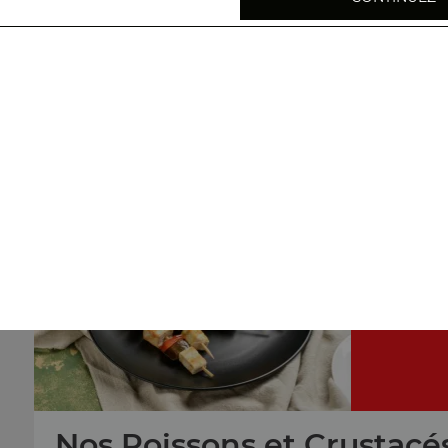
Nos Marmites
marmite de fruits de mer aux légumes m2, marmite d
tofu m6, marmite de poulet au curry m7, ...
+
brochette
Nos Poissons et Crustacé