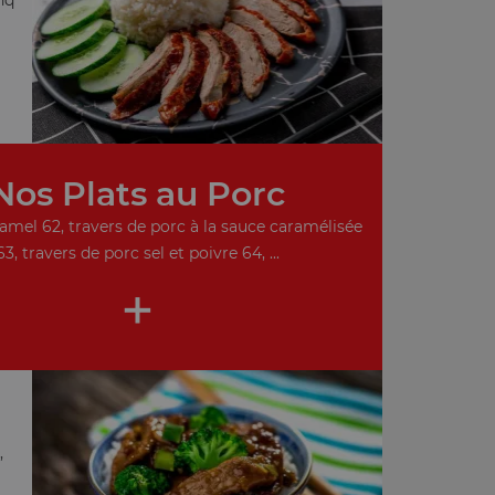
Nos Plats au Porc
amel 62, travers de porc à la sauce caramélisée
63, travers de porc sel et poivre 64, ...
+
,