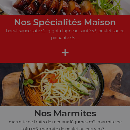
Nos Spécialités Maison
boeuf sauce saté s2, gigot d'agneau sauté s3, poulet sauce
piquante s5, ...
+
Nos Marmites
marmite de fruits de mer aux légumes m2, marmite de
tofu m6, marmite de poulet au curry m7, ...