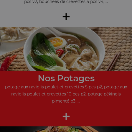
pcs v2, bouchées de crevettes 5 pcs v4, ...
+
Nos Potages
potage aux raviolis poulet et crevettes 5 pcs p2, potage aux
raviolis poulet et crevettes 10 pcs p2, potage pékinois
pimenté p3, ...
+