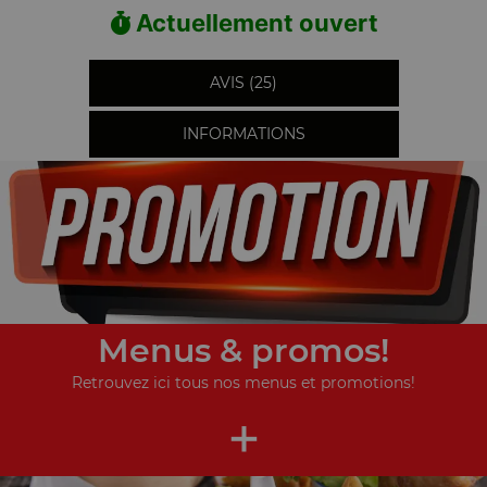
Actuellement ouvert
AVIS (25)
INFORMATIONS
Menus & promos!
Retrouvez ici tous nos menus et promotions!
+