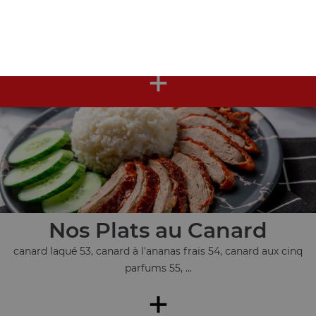
Nos Plats au Poulet
poulet piquant à l'impérial 42, poulet frit au citron 43,
poulet au curry 44, ...
+
Nos Plats au Canard
canard laqué 53, canard à l'ananas frais 54, canard aux cinq
parfums 55, ...
+