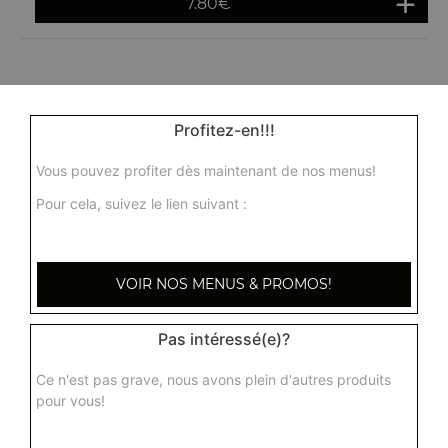
7.80
€
Profitez-en!!!
Vous pouvez profiter dès maintenant de nos menus!
Pour cela, suivez le lien suivant :
VOIR NOS MENUS & PROMOS!
Pas intéressé(e)?
Ce n'est pas grave, nous avons plein d'autres produits
pour vous!