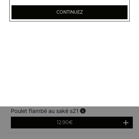
CONTINUEZ
Crevettes flambées au saké s15
13.90
€
Calamars flambés au saké s16
13.50
€
Filet de poisson flambé au saké s20
12.90
€
Poulet flambé au saké s21
12.90
€