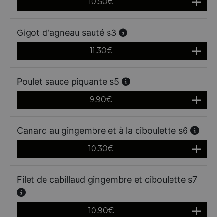
10.50
€
Gigot d'agneau sauté s3
11.30
€
Poulet sauce piquante s5
9.90
€
Canard au gingembre et à la ciboulette s6
10.30
€
Filet de cabillaud gingembre et ciboulette s7
10.90
€