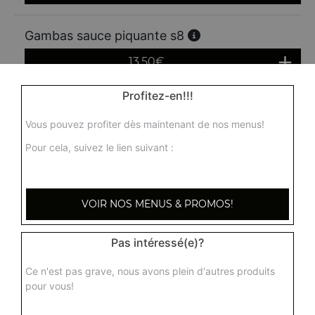
Gambas sauce piquante s8
13.50
€
Profitez-en!!!
Crevettes sautées sauce saté s12
Vous pouvez profiter dès maintenant de nos menus!
11.30
€
Pour cela, suivez le lien suivant :
Fruits de mer sautés sauce piquante s12b
Calamars, coquilles saint jacques, crevettes
VOIR NOS MENUS & PROMOS!
12.90
€
Pas intéressé(e)?
Coquilles saint jacques flambées au saké s14
Ce n'est pas grave, nous avons plein d'autres produits
pour vous!
14.20
€