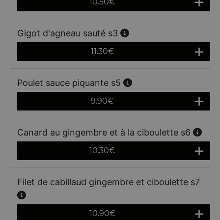
10.50
€
Gigot d'agneau sauté s3
11.30
€
Poulet sauce piquante s5
9.90
€
Canard au gingembre et à la ciboulette s6
10.30
€
Filet de cabillaud gingembre et ciboulette s7
10.90
€