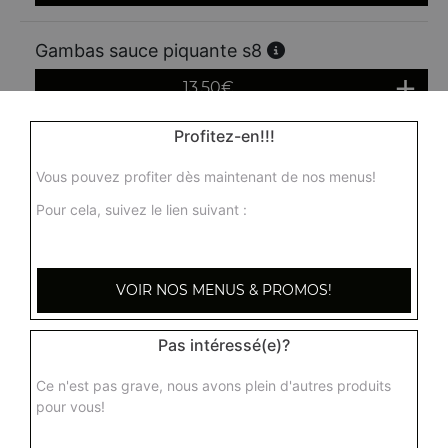
Gambas sauce piquante s8
13.50
€
Profitez-en!!!
Crevettes sautées sauce saté s12
Vous pouvez profiter dès maintenant de nos menus!
11.30
€
Pour cela, suivez le lien suivant :
Fruits de mer sautés sauce piquante s12b
Calamars, coquilles saint jacques, crevettes
VOIR NOS MENUS & PROMOS!
12.90
€
Pas intéressé(e)?
Coquilles saint jacques flambées au saké s14
Ce n'est pas grave, nous avons plein d'autres produits
pour vous!
14.20
€