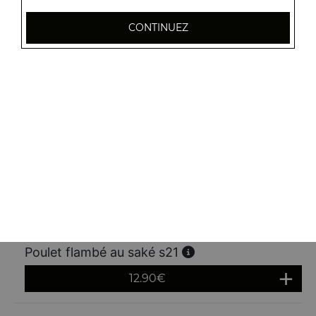
CONTINUEZ
Crevettes flambées au saké s15
13.90
€
Calamars flambés au saké s16
13.50
€
Filet de poisson flambé au saké s20
12.90
€
Poulet flambé au saké s21
12.90
€