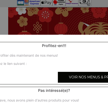
Profitez-en!!!
ofiter dès maintenant de nos menus!
z le lien suivant :
VOIR NOS MENUS & P
Pas intéressé(e)?
ave, nous avons plein d'autres produits pour vous!
Nos S