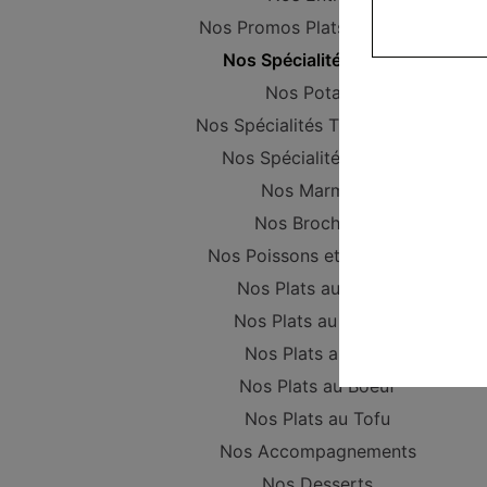
Nos Promos Plats Composer
Nos Spécialités vapeur
Nos Potages
Nos Spécialités Thaïlandaises
Nos Spécialités Maison
Nos Marmites
Nos Brochettes
Nos Poissons et Crustacés
Nos Plats au Poulet
Nos Plats au Canard
Nos Plats au Porc
Nos Plats au Boeuf
Nos Plats au Tofu
Nos Accompagnements
Nos Desserts