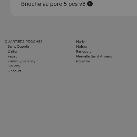
Brioche au porc 5 pcs v8
QUARTIERS PROCHES
Harly
Saint Quentin
Holnon
Dallon
Itancourt
Fayet
Neuville Saint Amand
Francilly Selency
Rouvroy
Gauchy
Gricourt