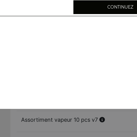
CONTINUEZ
Raviolis vapeur aux crevettes 5 pcs v1
Bouchées de porc 5 pcs v2
Bouchées de crevettes 5 pcs v4
Raviolis vapeur au poulet 5 pcs v6
Assortiment vapeur 10 pcs v7