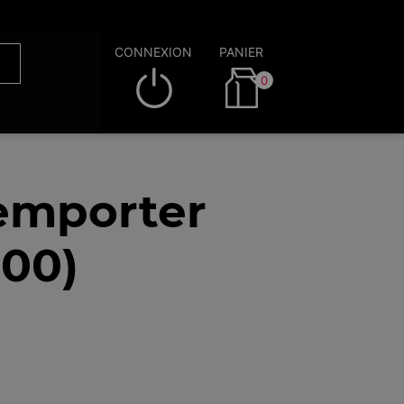
CONNEXION
PANIER
0
 emporter
100)