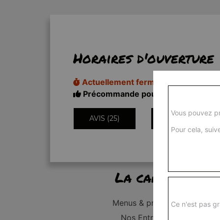
Horaires d'ouverture
Actuellement fermé
Précommande pour 18h20
Vous pouvez pr
AVIS (25)
INFORMATIONS
Pour cela, suive
La carte
Menus & promos
Ce n'est pas gr
Nos Entrées