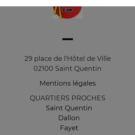
29 place de l'Hôtel de Ville
02100 Saint Quentin
Mentions légales
QUARTIERS PROCHES
Saint Quentin
Dallon
Fayet