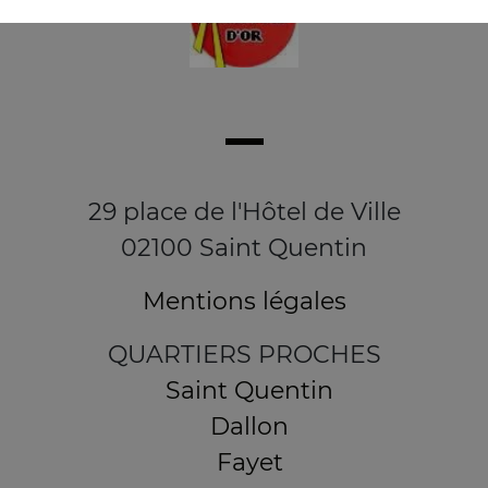
29 place de l'Hôtel de Ville
02100 Saint Quentin
Mentions légales
QUARTIERS PROCHES
Saint Quentin
Dallon
Fayet