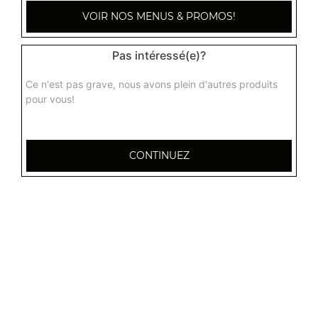
Nougat chinois
VOIR NOS MENUS & PROMOS!
3.90
€
Pas intéressé(e)?
Gingembre confit
Ce n'est pas grave, nous avons plein d'autres produits
pour vous!
Actuellement non disponible
Mandarine confite
CONTINUEZ
Actuellement non disponible
Gâteau chinois
Actuellement non disponible
Délices de perles de coco à la vapeur
3.80
€