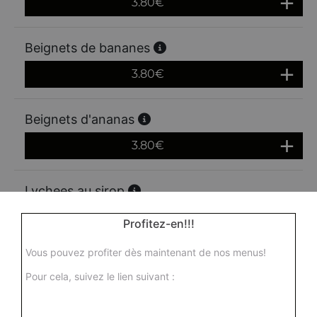
3.80
€
Beignets de bananes
3.80
€
Beignets d'ananas
3.80
€
Lychees au sirop
3.80
€
Profitez-en!!!
Vous pouvez profiter dès maintenant de nos menus!
Ananas au sirop
Pour cela, suivez le lien suivant :
Actuellement non disponible