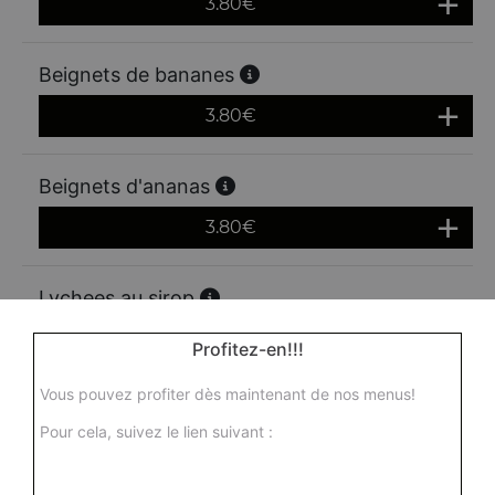
3.80
€
Beignets de bananes
3.80
€
Beignets d'ananas
3.80
€
Lychees au sirop
3.80
€
Profitez-en!!!
Vous pouvez profiter dès maintenant de nos menus!
Ananas au sirop
Pour cela, suivez le lien suivant :
Actuellement non disponible