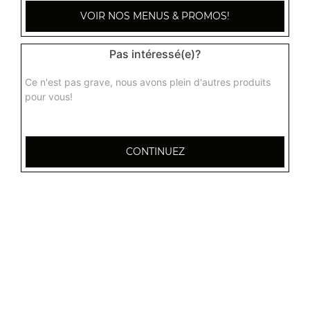
Nougat chinois
VOIR NOS MENUS & PROMOS!
3.90
€
Pas intéressé(e)?
Gingembre confit
Ce n'est pas grave, nous avons plein d'autres produits
pour vous!
Actuellement non disponible
Mandarine confite
CONTINUEZ
Actuellement non disponible
Gâteau chinois
Actuellement non disponible
Délices de perles de coco à la vapeur
3.80
€