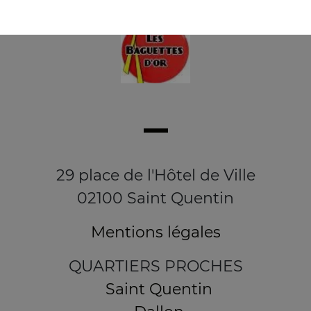
29 place de l'Hôtel de Ville
02100 Saint Quentin
Mentions légales
QUARTIERS PROCHES
Saint Quentin