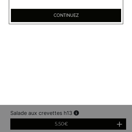
5.20
€
CONTINUEZ
Raviolis pékinois grillés 5 pcs h10
6.00
€
Gyoza 6 pcs h11
6.50
€
Salade au poulet h12
5.20
€
Salade aux crevettes h13
5.50
€