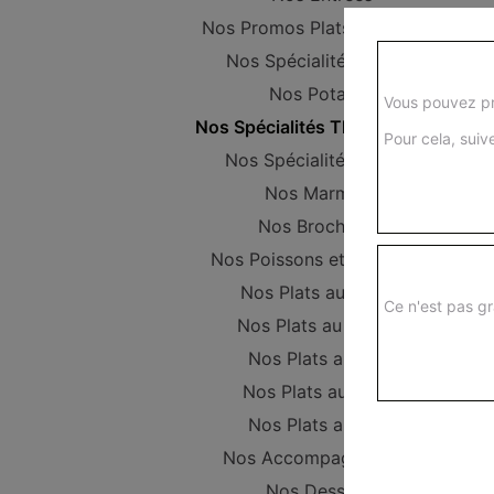
Nos Promos Plats Composer
Nos Spécialités vapeur
Nos Potages
Vous pouvez pr
Nos Spécialités Thaïlandaises
Pour cela, suive
Nos Spécialités Maison
Nos Marmites
Nos Brochettes
Nos Poissons et Crustacés
Nos Plats au Poulet
Ce n'est pas gr
Nos Plats au Canard
Nos Plats au Porc
Nos Plats au Boeuf
Nos Plats au Tofu
Nos Accompagnements
Nos Desserts