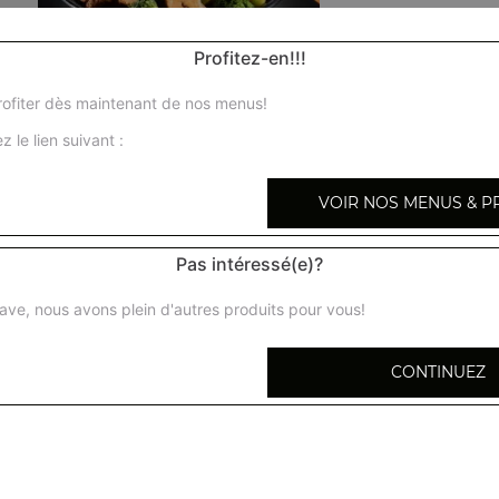
Profitez-en!!!
ofiter dès maintenant de nos menus!
Potage thaï aux crevettes à la citronnelle pi
z le lien suivant :
VOIR NOS MENUS & P
Potage thaï au poulet à la citronnelle piment
Pas intéressé(e)?
Nems thaïlandais porc et crevettes 5 pcs t1
ave, nous avons plein d'autres produits pour vous!
Salade thaïlandaise au poulet (piquant) t2
CONTINUEZ
Salade thaïlandaise aux crevettes (piquant) 