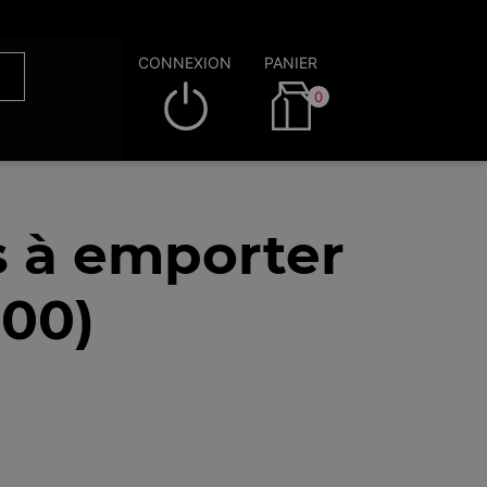
CONNEXION
PANIER
0
s à emporter
100)