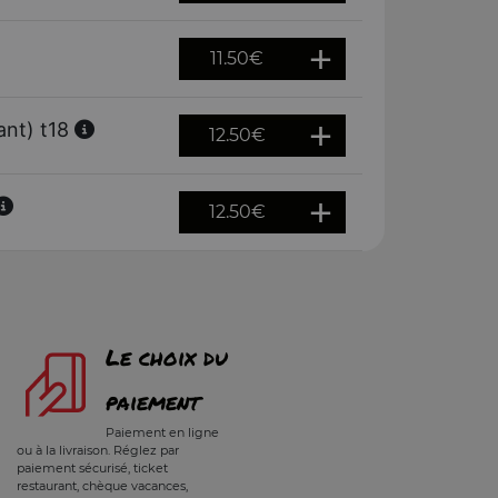
11.50
€
uant) t18
12.50
€
12.50
€
Le choix du
paiement
Paiement en ligne
ou à la livraison. Réglez par
paiement sécurisé, ticket
restaurant, chèque vacances,