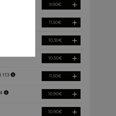
9.90
€
11.50
€
10.30
€
10.50
€
) t13
11.50
€
14
10.90
€
10.90
€