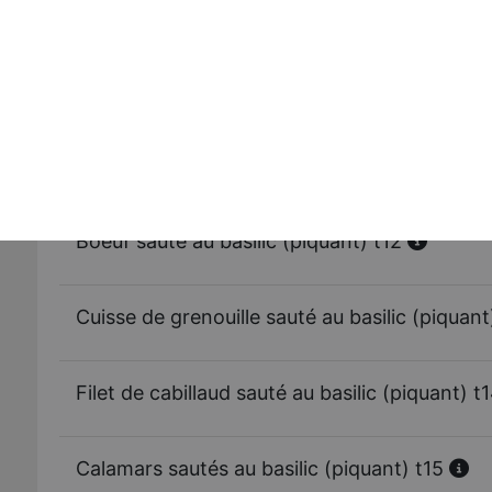
Poulet sauté au basilic (piquant) t8
Gigot d'agneau au basilic (piquant) t9
Canard sauté au basilic (piquant) t11
Boeuf sauté au basilic (piquant) t12
Cuisse de grenouille sauté au basilic (piquant
Filet de cabillaud sauté au basilic (piquant) t
Calamars sautés au basilic (piquant) t15