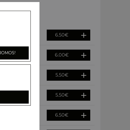
mentée ts1
6.50
€
ROMOS!
ée ts3
6.00
€
5.50
€
5.50
€
t4
6.50
€