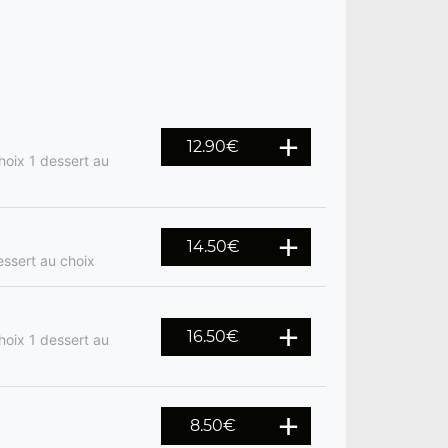
12.90€
hoix 1 dessert au
14.50€
ssert au choix
16.50€
hoix 1 dessert au
8.50€