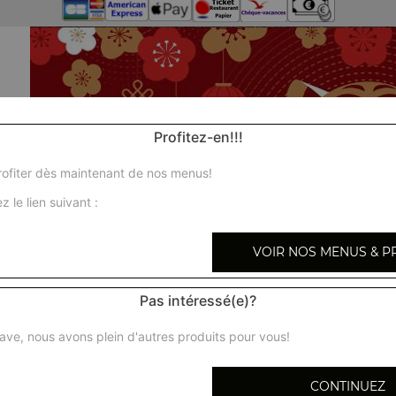
Profitez-en!!!
ofiter dès maintenant de nos menus!
z le lien suivant :
VOIR NOS MENUS & P
Pas intéressé(e)?
ave, nous avons plein d'autres produits pour vous!
CONTINUEZ