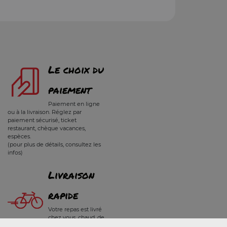
Le choix du
paiement
Paiement en ligne
ou à la livraison. Réglez par
paiement sécurisé, ticket
restaurant, chèque vacances,
espèces.
(pour plus de détails, consultez les
infos)
Livraison
rapide
Votre repas est livré
chez vous, chaud, de
30 à 45 mn.