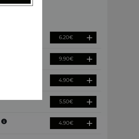
s p2
6.20
€
cs p2
9.90
€
4.90
€
5.50
€
6
4.90
€