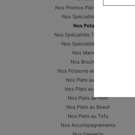
Nos Promos Plats Composer
Nos Spécialités vapeur
Nos Potages
Nos Spécialités Thaïlandaises
Nos Spécialités Maison
Nos Marmites
Nos Brochettes
Nos Poissons et Crustacés
Nos Plats au Poulet
Nos Plats au Canard
Nos Plats au Porc
Nos Plats au Boeuf
Nos Plats au Tofu
Nos Accompagnements
Nos Desserts