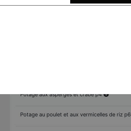
Potage aux raviolis poulet et crevettes 5 pc
Potage aux raviolis poulet et crevettes 10 p
Potage pékinois pimenté p3
Potage aux asperges et crabe p4
Potage au poulet et aux vermicelles de riz p