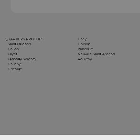
QUARTIERS PROCHES
Harly
Saint Quentin
Holnon
Dallon
Itancourt
Fayet
Neuville Saint Amand
Francilly Selency
Rouvroy
Gauchy
Gricourt