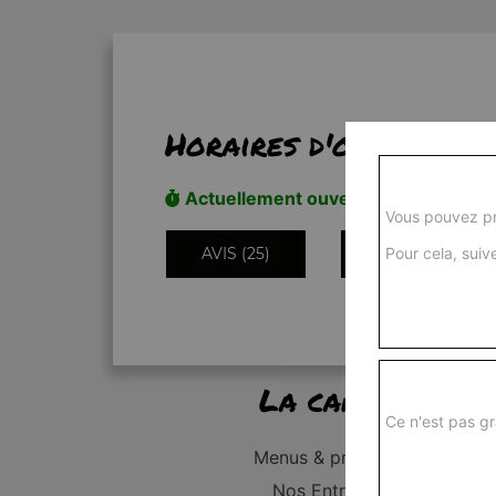
Horaires d'ouverture
Actuellement ouvert
Vous pouvez pr
AVIS (25)
INFORMATIONS
Pour cela, suive
La carte
Ce n'est pas gr
Menus & promos
Nos Entrées