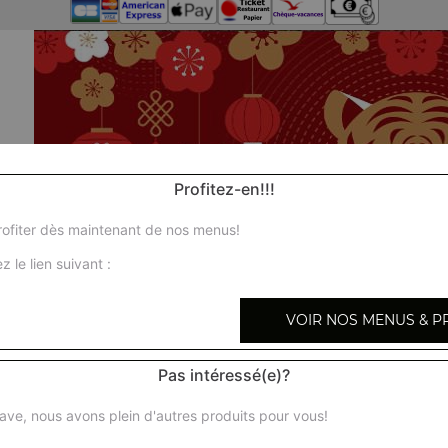
Profitez-en!!!
ofiter dès maintenant de nos menus!
z le lien suivant :
VOIR NOS MENUS & P
Pas intéressé(e)?
ave, nous avons plein d'autres produits pour vous!
Nos S