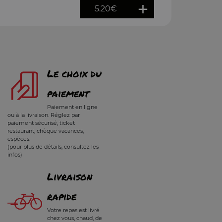
5.20
€
Le choix du
paiement
Paiement en ligne
ou à la livraison. Réglez par
paiement sécurisé, ticket
restaurant, chèque vacances,
espèces.
(pour plus de détails, consultez les
infos)
Livraison
rapide
Votre repas est livré
chez vous, chaud, de