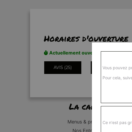
Horaires d'ouverture
Actuellement ouvert
AVIS (25)
INFORMATIONS
Vous pouvez pr
Pour cela, suive
La carte
Menus & promos
Ce n'est pas gr
Nos Entrées