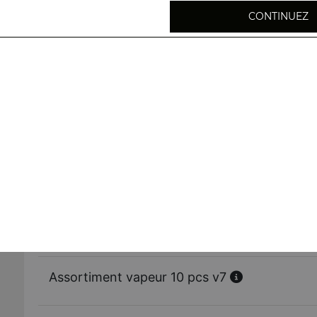
CONTINUEZ
Raviolis vapeur aux crevettes 5 pcs v1
Bouchées de porc 5 pcs v2
Bouchées de crevettes 5 pcs v4
Raviolis vapeur au poulet 5 pcs v6
Assortiment vapeur 10 pcs v7