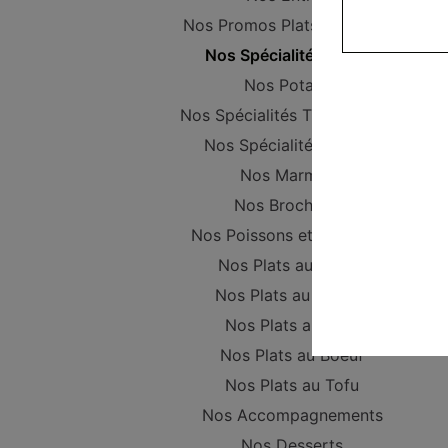
Nos Promos Plats Composer
Nos Spécialités vapeur
Nos Potages
Nos Spécialités Thaïlandaises
Nos Spécialités Maison
Nos Marmites
Nos Brochettes
Nos Poissons et Crustacés
Nos Plats au Poulet
Nos Plats au Canard
Nos Plats au Porc
Nos Plats au Boeuf
Nos Plats au Tofu
Nos Accompagnements
Nos Desserts