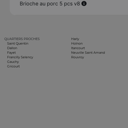
Brioche au porc 5 pcs v8
QUARTIERS PROCHES
Harly
Saint Quentin
Holnon
Dallon
Itancourt
Fayet
Neuville Saint Amand
Francilly Selency
Rouvroy
Gauchy
Gricourt