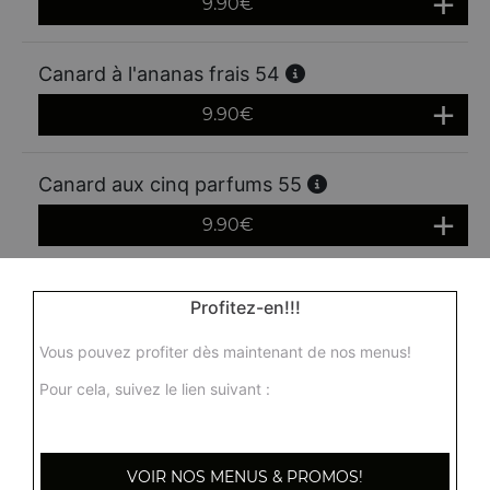
9.90
€
Canard à l'ananas frais 54
9.90
€
Canard aux cinq parfums 55
9.90
€
Canard aux champignons noirs 56
Profitez-en!!!
9.90
€
Vous pouvez profiter dès maintenant de nos menus!
Pour cela, suivez le lien suivant :
VOIR NOS MENUS & PROMOS!