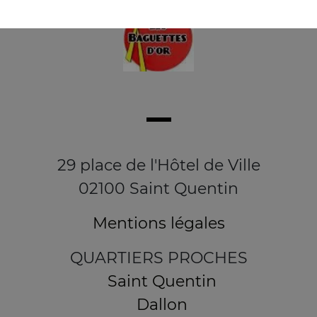
29 place de l'Hôtel de Ville
02100 Saint Quentin
Mentions légales
QUARTIERS PROCHES
Saint Quentin
Dallon