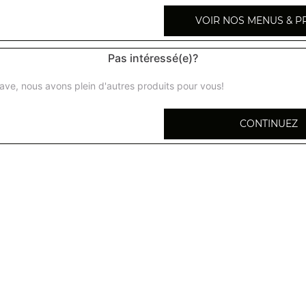
VOIR NOS MENUS & P
Pas intéressé(e)?
Beignets aux pommes
ave, nous avons plein d'autres produits pour vous!
CONTINUEZ
Beignets de bananes
Beignets d'ananas
Lychees au sirop
Ananas au sirop