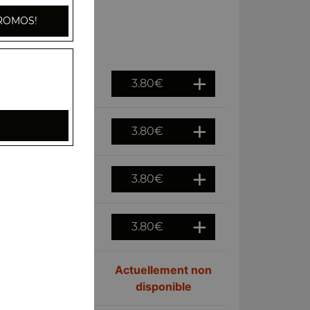
ROMOS!
3.80
€
3.80
€
3.80
€
3.80
€
Actuellement non
disponible