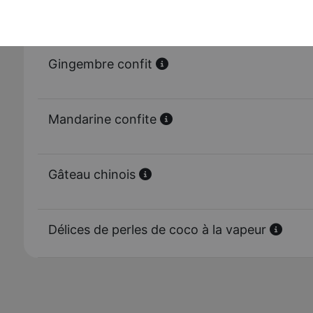
Nougat chinois
Gingembre confit
Mandarine confite
Gâteau chinois
Délices de perles de coco à la vapeur