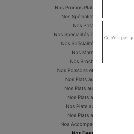
Nos Promos Plats Composer
Nos Spécialités vapeur
Nos Potages
Nos Spécialités Thaïlandaises
Ce n'est pas gr
Nos Spécialités Maison
Nos Marmites
Nos Brochettes
Nos Poissons et Crustacés
Nos Plats au Poulet
Nos Plats au Canard
Nos Plats au Porc
Nos Plats au Boeuf
Nos Plats au Tofu
Nos Accompagnements
Nos Desserts