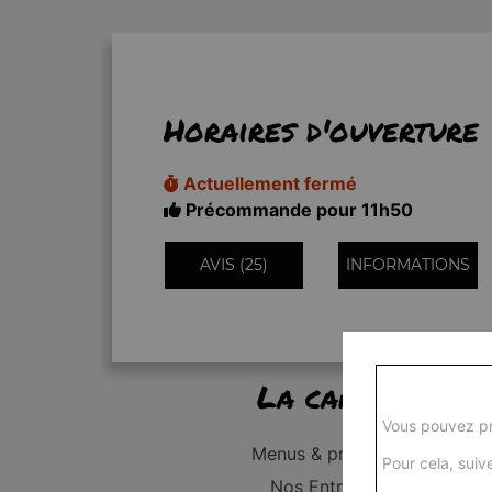
Horaires d'ouverture
Actuellement fermé
Précommande pour 11h50
AVIS (25)
INFORMATIONS
La carte
Vous pouvez pr
Menus & promos
Pour cela, suive
Nos Entrées