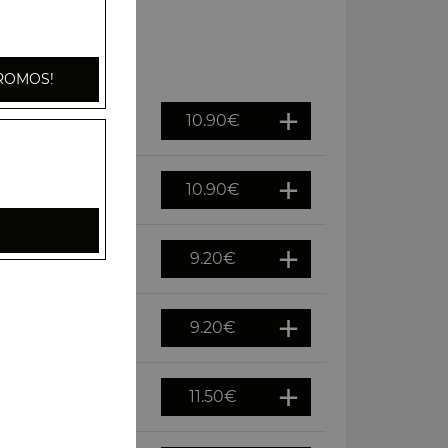
ROMOS!
te 18
10.90
€
10.90
€
9.20
€
9.20
€
11.50
€