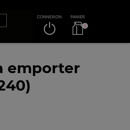
CONNEXION
PANIER
0
à emporter
240)