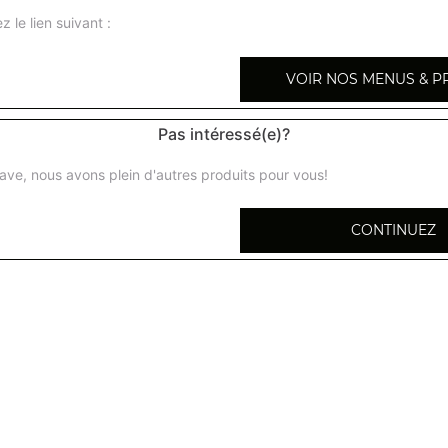
z le lien suivant :
VOIR NOS MENUS & P
Cuisses de grenouilles gingembre et ciboulet
Pas intéressé(e)?
ave, nous avons plein d'autres produits pour vous!
Cuisses de grenouilles sel et poivre 20
CONTINUEZ
Crevettes sautées au curry 21
Crevettes à la sauce piquante 24
Crevettes sel et poivre 25