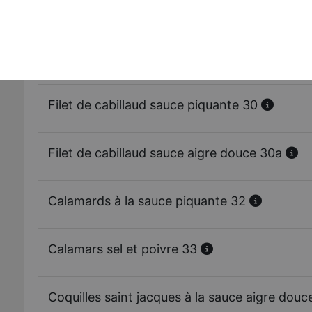
Crevettes à la sauce aigre douce 27
Gambas à la sauce aigre douce 28
Filet de cabillaud sauce piquante 30
Filet de cabillaud sauce aigre douce 30a
Calamards à la sauce piquante 32
Calamars sel et poivre 33
Coquilles saint jacques à la sauce aigre dou