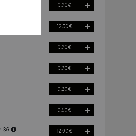
9.20
€
12.50
€
9.20
€
9.20
€
9.20
€
9.50
€
ce 36
12.90
€