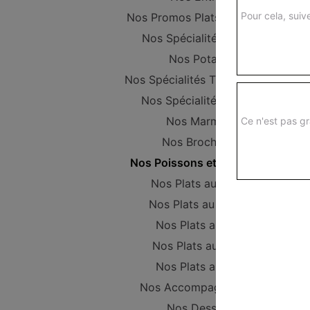
Pour cela, suive
Nos Promos Plats Composer
Nos Spécialités vapeur
Nos Potages
Nos Spécialités Thaïlandaises
Nos Spécialités Maison
Nos Marmites
Ce n'est pas gr
Nos Brochettes
Nos Poissons et Crustacés
Nos Plats au Poulet
Nos Plats au Canard
Nos Plats au Porc
Nos Plats au Boeuf
Nos Plats au Tofu
Nos Accompagnements
Nos Desserts