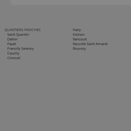
QUARTIERS PROCHES
Harly
Saint Quentin
Holnon
Dallon
Itancourt
Fayet
Neuville Saint Amand
Francilly Selency
Rouvroy
Gauchy
Gricourt