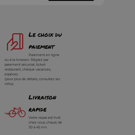
Le choix du
paiement
Paiement en ligne
ou à la livraison. Réglez par
paiement sécurisé, ticket
restaurant, chèque vacances,
espèces.
(pour plus de détails, consultez les
infos)
Livraison
rapide
Votre repas est livré
chez vous, chaud, de
30 à 45 mn.