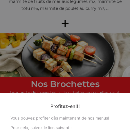
marmite de fruits de mer aux légumes m2, marmite de
tofu m6, marmite de poulet au curry m7, ...
+
Nos Brochettes
brochette de crevettes b1, brochette de coquilles saint
jacques b2, brochettes de boeuf b3, ...
Profitez-en!!!
+
Vous pouvez profiter dès maintenant de nos menus!
Pour cela, suivez le lien suivant :