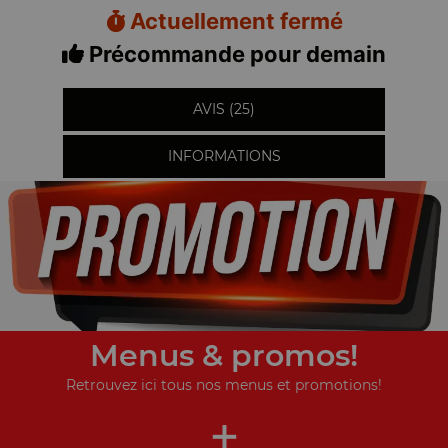
Actuellement fermé
Précommande pour demain
AVIS (25)
INFORMATIONS
Menus & promos!
Retrouvez ici tous nos menus et promotions!
+