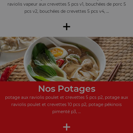
raviolis vapeur aux crevettes 5 pcs v1, bouchées de porc 5
pcs v2, bouchées de crevettes 5 pcs v4, ...
+
Nos Potages
potage aux raviolis poulet et crevettes 5 pcs p2, potage aux
raviolis poulet et crevettes 10 pcs p2, potage pékinois
pimenté p3, ...
+