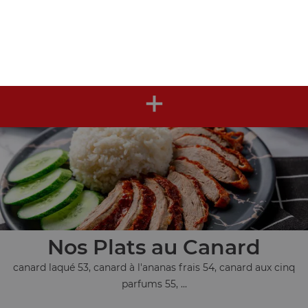
Nos Plats au Poulet
poulet piquant à l'impérial 42, poulet frit au citron 43,
poulet au curry 44, ...
+
Nos Plats au Canard
canard laqué 53, canard à l'ananas frais 54, canard aux cinq
parfums 55, ...