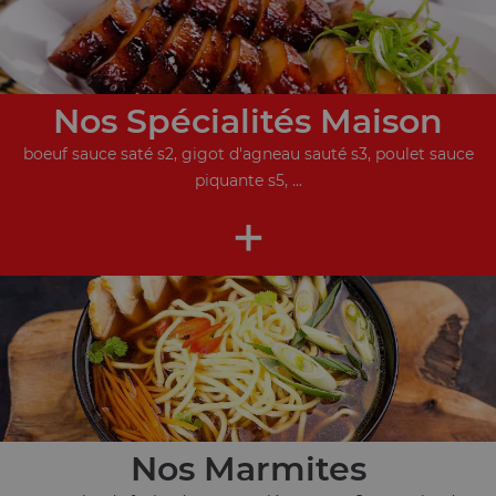
Nos Spécialités Maison
boeuf sauce saté s2, gigot d'agneau sauté s3, poulet sauce
piquante s5, ...
+
Nos Marmites