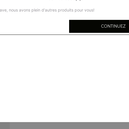
ave, nous avons plein d'autres produits pour vous!
CONTINUEZ
Tofu frit à la sauce piquante 78