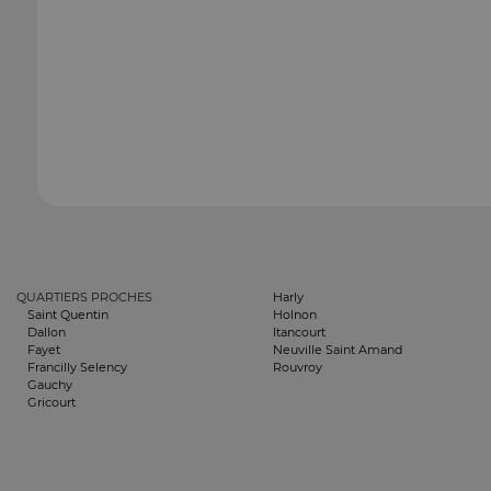
QUARTIERS PROCHES
Harly
Saint Quentin
Holnon
Dallon
Itancourt
Fayet
Neuville Saint Amand
Francilly Selency
Rouvroy
Gauchy
Gricourt