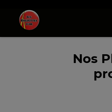
Nos P
pr