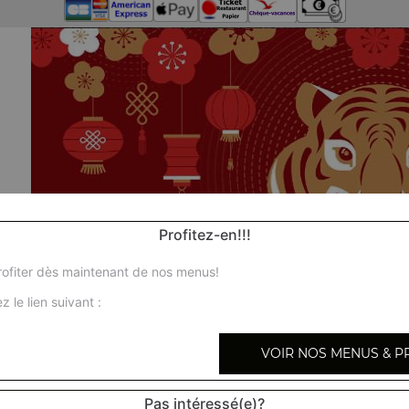
Profitez-en!!!
ofiter dès maintenant de nos menus!
z le lien suivant :
VOIR NOS MENUS & P
No
Pas intéressé(e)?