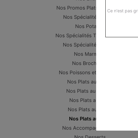
Nos Promos Plats Composer
Ce n'est pas gr
Nos Spécialités vapeur
Nos Potages
Nos Spécialités Thaïlandaises
Nos Spécialités Maison
Nos Marmites
Nos Brochettes
Nos Poissons et Crustacés
Nos Plats au Poulet
Nos Plats au Canard
Nos Plats au Porc
Nos Plats au Boeuf
Nos Plats au Tofu
Nos Accompagnements
Nos Desserts