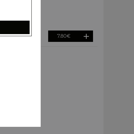
7.80
€