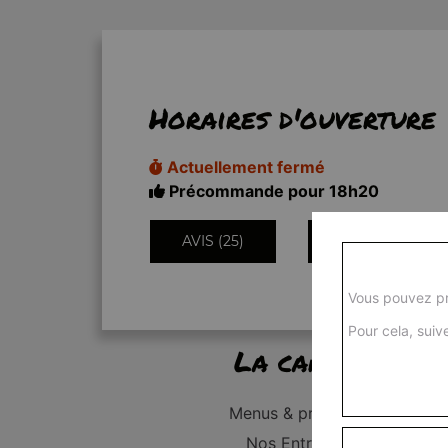
Horaires d'ouverture
Actuellement fermé
Précommande pour 18h20
AVIS (25)
INFORMATIONS
Vous pouvez pr
Pour cela, suive
La carte
Menus & promos
Nos Entrées