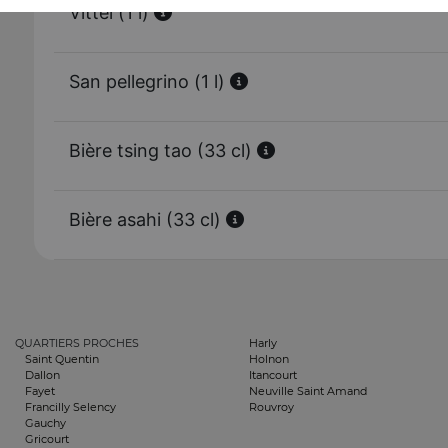
Vittel (1 l)
San pellegrino (1 l)
Bière tsing tao (33 cl)
Bière asahi (33 cl)
QUARTIERS PROCHES
Harly
Saint Quentin
Holnon
Dallon
Itancourt
Fayet
Neuville Saint Amand
Francilly Selency
Rouvroy
Gauchy
Gricourt