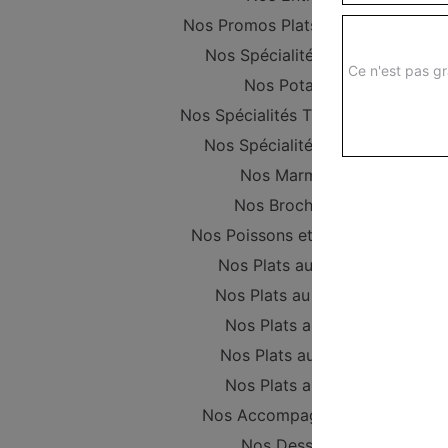
Nos Promos Plats Composer
Nos Spécialités vapeur
Ce n'est pas gr
Nos Potages
Nos Spécialités Thaïlandaises
Nos Spécialités Maison
Nos Marmites
Nos Brochettes
Nos Poissons et Crustacés
Nos Plats au Poulet
Nos Plats au Canard
Nos Plats au Porc
Nos Plats au Boeuf
Nos Plats au Tofu
Nos Accompagnements
Nos Desserts