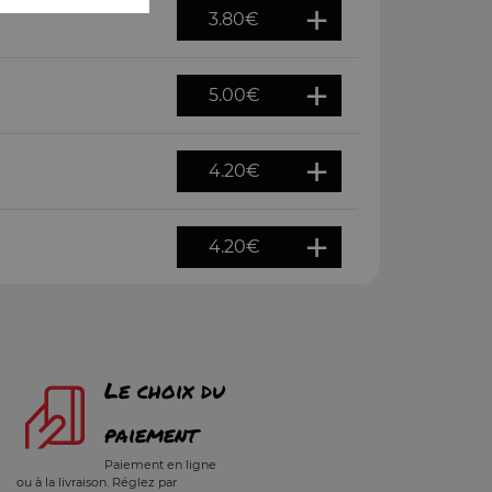
3.80
€
5.00
€
4.20
€
4.20
€
Le choix du
paiement
Paiement en ligne
ou à la livraison. Réglez par