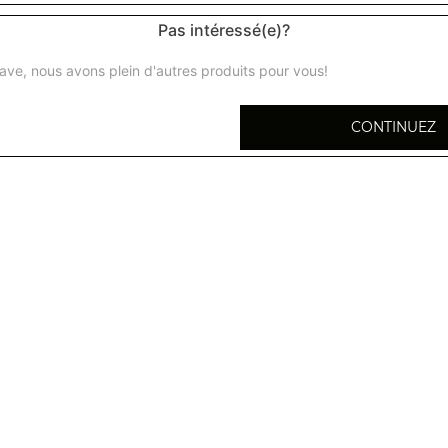
Pas intéressé(e)?
ave, nous avons plein d'autres produits pour vous!
Coca cola (33 cl)
CONTINUEZ
Orangina (33 cl)
Ice tea (33 cl)
Jus de lychee (25 cl)
Perrier (33 cl)