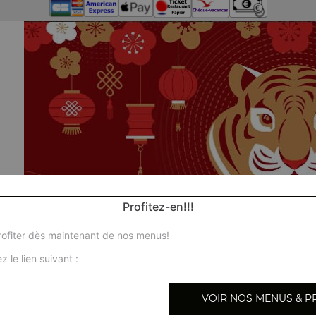
Profitez-en!!!
ofiter dès maintenant de nos menus!
z le lien suivant :
VOIR NOS MENUS & P