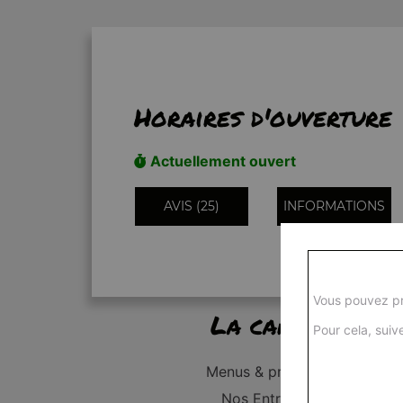
Horaires d'ouverture
Actuellement ouvert
AVIS (25)
INFORMATIONS
Vous pouvez pr
La carte
Pour cela, suive
Menus & promos
Nos Entrées