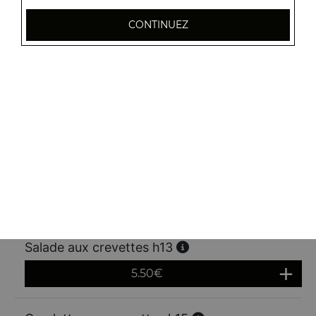
CONTINUEZ
Raviolis pékinois grillés 5 pcs h10
6.00
€
Gyoza 6 pcs h11
6.50
€
Salade au poulet h12
5.20
€
Salade aux crevettes h13
5.50
€