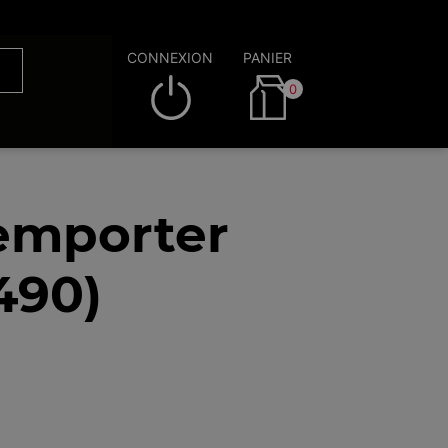
CONNEXION
PANIER
0
 emporter
490)