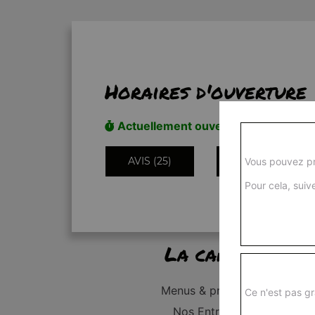
Horaires d'ouverture
Actuellement ouvert
AVIS (25)
INFORMATIONS
Vous pouvez pr
Pour cela, suive
La carte
Menus & promos
Ce n'est pas gr
Nos Entrées