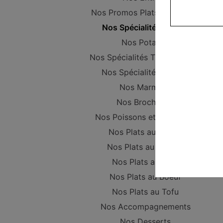
Nos Promos Plats Composer
Nos Spécialités vapeur
Nos Potages
Nos Spécialités Thaïlandaises
Nos Spécialités Maison
Nos Marmites
Nos Brochettes
Nos Poissons et Crustacés
Nos Plats au Poulet
Nos Plats au Canard
Nos Plats au Porc
Nos Plats au Boeuf
Nos Plats au Tofu
Nos Accompagnements
Nos Desserts