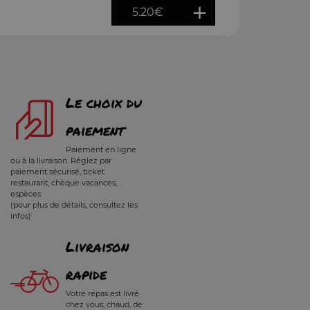
5.20
€
Le choix du
paiement
Paiement en ligne
ou à la livraison. Réglez par
paiement sécurisé, ticket
restaurant, chèque vacances,
espèces.
(pour plus de détails, consultez les
infos)
Livraison
rapide
Votre repas est livré
chez vous, chaud, de