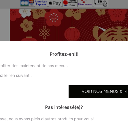
Profitez-en!!!
ofiter dès maintenant de nos menus!
z le lien suivant :
VOIR NOS MENUS & P
Pas intéressé(e)?
ave, nous avons plein d'autres produits pour vous!
Nos S