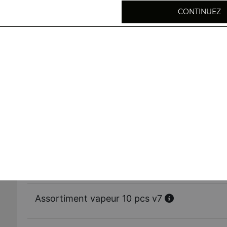
CONTINUEZ
Raviolis vapeur aux crevettes 5 pcs v1
Bouchées de porc 5 pcs v2
Bouchées de crevettes 5 pcs v4
Raviolis vapeur au poulet 5 pcs v6
Assortiment vapeur 10 pcs v7