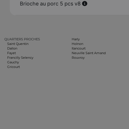
Brioche au porc 5 pcs v8
QUARTIERS PROCHES
Harly
Saint Quentin
Holnon
Dallon
Itancourt
Fayet
Neuville Saint Amand
Francilly Selency
Rouvroy
Gauchy
Gricourt