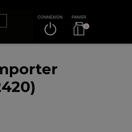
CONNEXION
PANIER
0
mporter
2420)