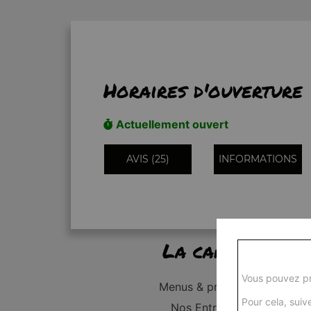
Horaires d'ouverture
Actuellement ouvert
AVIS (25)
INFORMATIONS
La carte
Vous pouvez pr
Menus & promos
Pour cela, suive
Nos Entrées