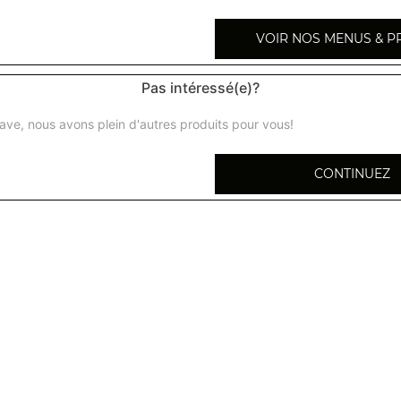
VOIR NOS MENUS & P
Pas intéressé(e)?
Canard laqué 53
ave, nous avons plein d'autres produits pour vous!
Canard à l'ananas frais 54
CONTINUEZ
Canard aux cinq parfums 55
Canard aux champignons noirs 56