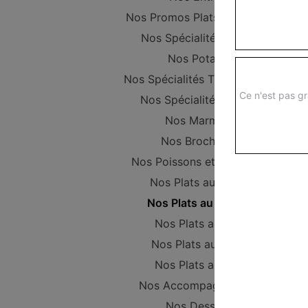
Nos Promos Plats Composer
Nos Spécialités vapeur
Nos Potages
Nos Spécialités Thaïlandaises
Ce n'est pas gr
Nos Spécialités Maison
Nos Marmites
Nos Brochettes
Nos Poissons et Crustacés
Nos Plats au Poulet
Nos Plats au Canard
Nos Plats au Porc
Nos Plats au Boeuf
Nos Plats au Tofu
Nos Accompagnements
Nos Desserts