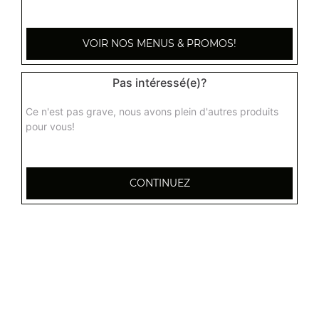
Perrier (33 cl)
3.50
€
VOIR NOS MENUS & PROMOS!
Vittel (1 l)
Pas intéressé(e)?
3.80
€
Ce n'est pas grave, nous avons plein d'autres produits
pour vous!
San pellegrino (1 l)
5.00
€
CONTINUEZ
Bière tsing tao (33 cl)
4.20
€
Bière asahi (33 cl)