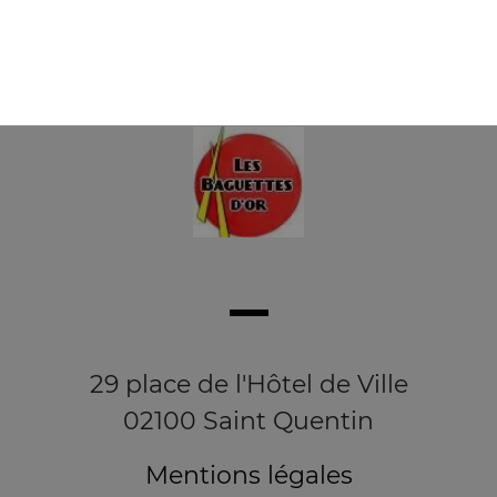
4.20
€
29 place de l'Hôtel de Ville
02100 Saint Quentin
Mentions légales