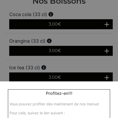
Nos Boissons
Coca cola (33 cl)
3.00
€
Orangina (33 cl)
3.00
€
Ice tea (33 cl)
3.00
€
Profitez-en!!!
Jus de lychee (25 cl)
3.00
€
Vous pouvez profiter dès maintenant de nos menus!
Pour cela, suivez le lien suivant :