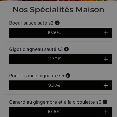
Nos Spécialités Maison
Boeuf sauce saté s2
10.50
€
Gigot d'agneau sauté s3
11.30
€
Poulet sauce piquante s5
9.90
€
Canard au gingembre et à la ciboulette s6
10.30
€