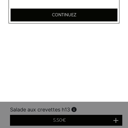
5.20
€
CONTINUEZ
Raviolis pékinois grillés 5 pcs h10
6.00
€
Gyoza 6 pcs h11
6.50
€
Salade au poulet h12
5.20
€
Salade aux crevettes h13
5.50
€