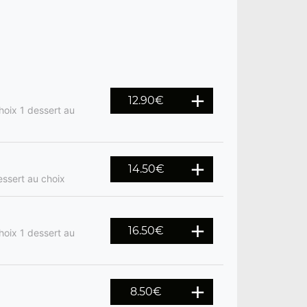
12.90€
hoix 1 dessert au
14.50€
ssert au choix
16.50€
hoix 1 dessert au
8.50€