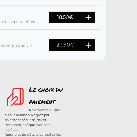
18.50€
 1 dessert au choix
20.90€
ement au choix 1
Le choix du
paiement
Paiement en ligne
ou à la livraison. Réglez par
paiement sécurisé, ticket
restaurant, chèque vacances,
espèces.
(pour plus de détails, consultez les