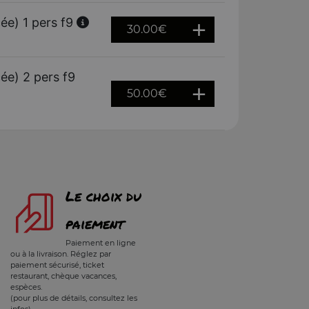
ée) 1 pers f9
30.00
€
ée) 2 pers f9
50.00
€
Le choix du
paiement
Paiement en ligne
ou à la livraison. Réglez par
paiement sécurisé, ticket
restaurant, chèque vacances,
espèces.
(pour plus de détails, consultez les