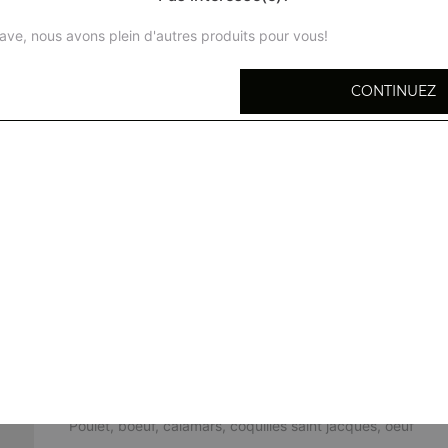
ave, nous avons plein d'autres produits pour vous!
CONTINUEZ
Marmite de fruits de mer aux légumes m2
Marmite de tofu m6
Marmite de poulet au curry m7
Fondue chinoise sauce saté 1 pers f8
Poulet, boeuf, calamars, coquilles saint jacques, oeuf
Fondue chinoise sauce saté 2 pers f8
Poulet, boeuf, calamars, coquilles saint jacques, oeuf