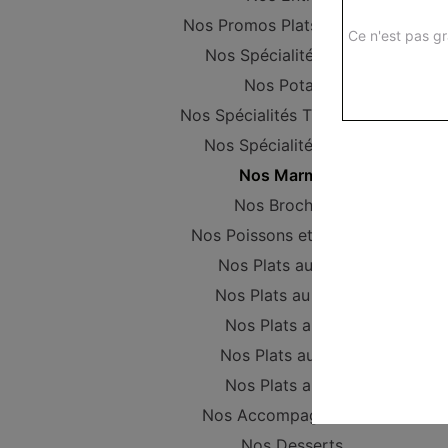
Nos Promos Plats Composer
Ce n'est pas gr
Nos Spécialités vapeur
Nos Potages
Nos Spécialités Thaïlandaises
Nos Spécialités Maison
Nos Marmites
Nos Brochettes
Nos Poissons et Crustacés
Nos Plats au Poulet
Nos Plats au Canard
Nos Plats au Porc
Nos Plats au Boeuf
Nos Plats au Tofu
Nos Accompagnements
Nos Desserts