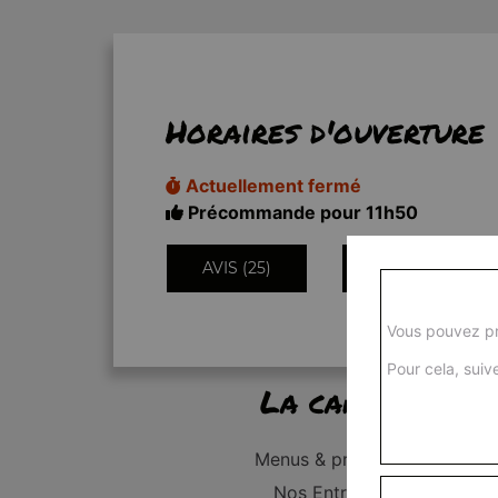
Horaires d'ouverture
Actuellement fermé
Précommande pour 11h50
AVIS (25)
INFORMATIONS
Vous pouvez pr
Pour cela, suive
La carte
Menus & promos
Nos Entrées