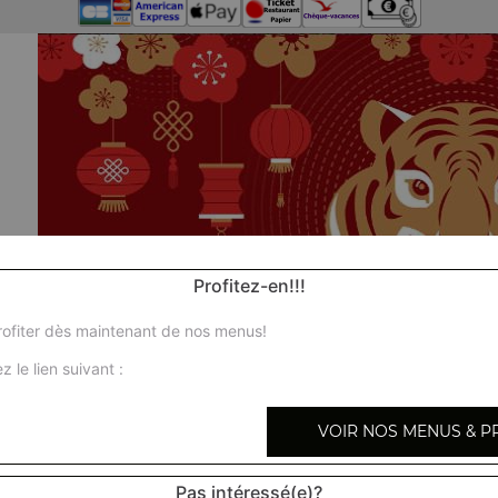
Profitez-en!!!
ofiter dès maintenant de nos menus!
z le lien suivant :
VOIR NOS MENUS & P
Pas intéressé(e)?