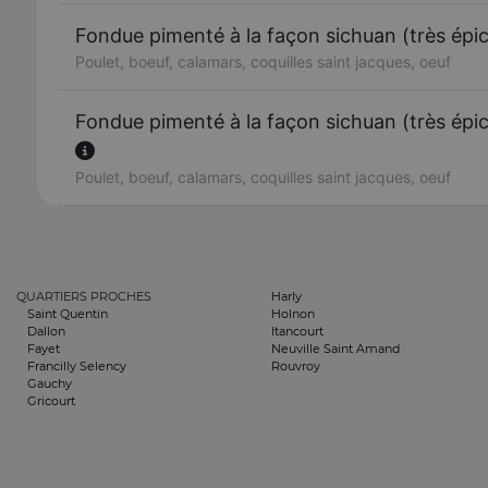
Fondue pimenté à la façon sichuan (très épic
Poulet, boeuf, calamars, coquilles saint jacques, oeuf
Fondue pimenté à la façon sichuan (très épic
Poulet, boeuf, calamars, coquilles saint jacques, oeuf
QUARTIERS PROCHES
Harly
Saint Quentin
Holnon
Dallon
Itancourt
Fayet
Neuville Saint Amand
Francilly Selency
Rouvroy
Gauchy
Gricourt