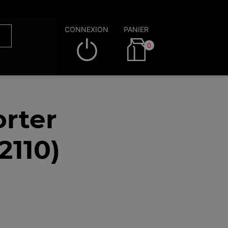
CONNEXION
PANIER
0
rter
110)