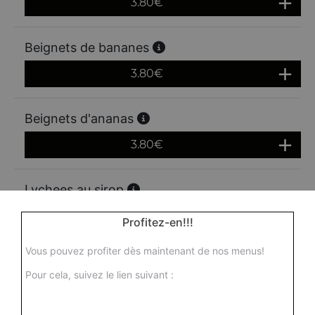
3.80
€
Beignets de bananes
3.80
€
Beignets d'ananas
3.80
€
Lychees au sirop
3.80
€
Profitez-en!!!
Vous pouvez profiter dès maintenant de nos menus!
Ananas au sirop
Pour cela, suivez le lien suivant :
Actuellement non disponible