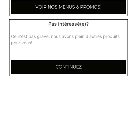
Nougat chinois
VOIR NOS MENUS & PROMOS!
3.90
€
Pas intéressé(e)?
Gingembre confit
Ce n'est pas grave, nous avons plein d'autres produits
pour vous!
Actuellement non disponible
Mandarine confite
CONTINUEZ
Actuellement non disponible
Gâteau chinois
Actuellement non disponible
Délices de perles de coco à la vapeur
3.80
€