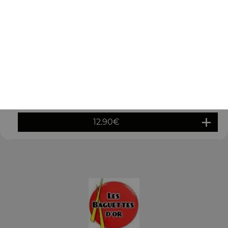
9.20
€
Calamars sel et poivre 33
9.50
€
Coquilles saint jacques à la sauce aigre
douce 36
12.90
€